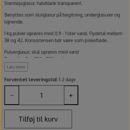
Fundamentals underglasur - UG
Amaco Velvet underglasur
Pensler og glasursprøjter
Potter's Choice
Stentøjsglasur, halvblank transparent.
Benyttes som slutglasur på begitning, underglasurer og
Velvet underglasur
Jungle Gems
Skinner
lignende.
1 kg pulver oprøres med 0,9 - 1 liter vand. Flydetal mellem
Spande, sigter og skeer
38 og 42. Konsistensen bør være som piskefløde.
Lerruller, udstansere og ekstruder
Pulverglasur, skal oprøres med vand
Brændes fra:
1130 - 1170 grader
Farve:
Transparent, halvblank
Læs mere
Værtøjssæt
Fødevarekontakt:
Ja
Forventet leveringstid:
1-2 dage
Sikkerhed:
Indeholder quartz. Benyt maske ved oprøring.
Gips, gipsforme og gipsplader
Indeholder
: 1 kg pulver
−
+
Producent varenummer:
1146
Svampe og slibesten
Findes også som penselglasur.
Sikkerhed
Sikkerhedsdatablad: Ikke påkrævet pga ingredienser
Tilføj til kurv