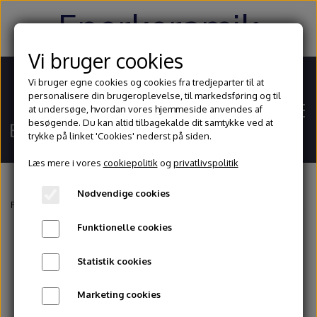
Enerkeramik
Vi bruger cookies
Vi bruger egne cookies og cookies fra tredjeparter til at
personalisere din brugeroplevelse, til markedsføring og til
at undersøge, hvordan vores hjemmeside anvendes af
besøgende. Du kan altid tilbagekalde dit samtykke ved at
trykke på linket 'Cookies' nederst på siden.
Læs mere i vores
cookiepolitik
og
privatlivspolitik
Nødvendige cookies
Hjem
Forside
Glasur og begitninger
Stentøjsglasurer
1130-1170° celsius
T
Funktionelle cookies
Shop
Statistik cookies
Ler
Blog
Marketing cookies