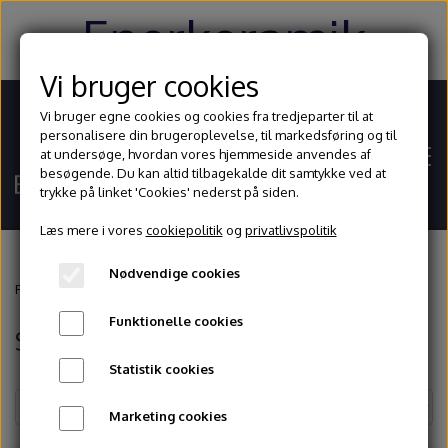
Enerkeramik
Vi bruger cookies
Vi bruger egne cookies og cookies fra tredjeparter til at
personalisere din brugeroplevelse, til markedsføring og til
at undersøge, hvordan vores hjemmeside anvendes af
besøgende. Du kan altid tilbagekalde dit samtykke ved at
trykke på linket 'Cookies' nederst på siden.
Læs mere i vores
cookiepolitik
og
privatlivspolitik
Nødvendige cookies
Hjem
Forside
Glasur og begitninger
Stentøjsglasurer
Spectrum
Funktionelle cookies
Spectrum
Shop
Statistik cookies
Ler
Blog
Marketing cookies