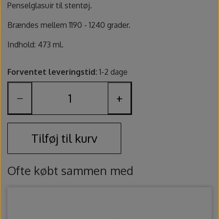
Fundamentals underglasur - UG
Amaco Velvet underglasur
Pensler og glasursprøjter
Potter's Choice
Penselglasuir til stentøj.
Brændes mellem 1190 - 1240 grader.
Velvet underglasur
Jungle Gems
Skinner
Indhold: 473 ml.
Spande, sigter og skeer
Forventet leveringstid:
1-2 dage
Lerruller, udstansere og ekstruder
−
+
Værtøjssæt
Tilføj til kurv
Gips, gipsforme og gipsplader
Ofte købt sammen med
Svampe og slibesten
Sikkerhed