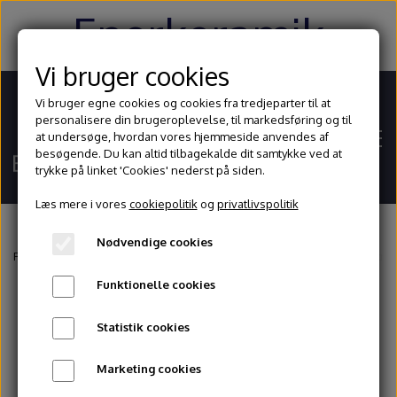
Enerkeramik
Vi bruger cookies
Vi bruger egne cookies og cookies fra tredjeparter til at
personalisere din brugeroplevelse, til markedsføring og til
at undersøge, hvordan vores hjemmeside anvendes af
besøgende. Du kan altid tilbagekalde dit samtykke ved at
trykke på linket 'Cookies' nederst på siden.
Læs mere i vores
cookiepolitik
og
privatlivspolitik
Nødvendige cookies
Hjem
Forside
Glasur og begitninger
Stentøjsglasurer
Spectrum
Spectrum
Funktionelle cookies
Shop
Statistik cookies
Ler
Blog
Marketing cookies