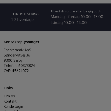
Ovntilbehør
Sikkerhedsdatablad
Afhent din ordre eller besøg butik
HURTIG LEVERING
Udstikkere og bogstaver
Mandag - fredag: 10.00 - 17.00
1-2 hverdage
Lørdag: 10.00 - 14.00
Kontaktoplysninger
Enerkeramik ApS
Sønderklitvej 36
9300 Sæby
Telefon: 60373824
CVR: 45624072
Links
Om os
Kontakt
Kunde login