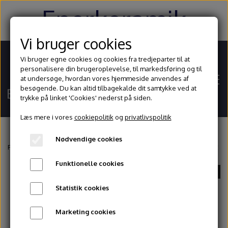
Enerkeramik
Vi bruger cookies
Vi bruger egne cookies og cookies fra tredjeparter til at
personalisere din brugeroplevelse, til markedsføring og til
at undersøge, hvordan vores hjemmeside anvendes af
besøgende. Du kan altid tilbagekalde dit samtykke ved at
trykke på linket 'Cookies' nederst på siden.
Læs mere i vores
cookiepolitik
og
privatlivspolitik
Nødvendige cookies
Hjem
Forside
Glasur og begitninger
Mayco
Jungle Gems
Mayco S2726 C
Funktionelle cookies
UDSOLGT
Shop
Statistik cookies
Ler
Blog
Marketing cookies