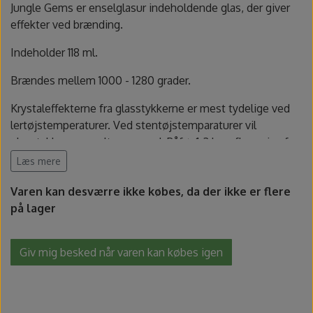
Fundamentals underglasur - UG
Amaco Velvet underglasur
Pensler og glasursprøjter
Potter's Choice
Jungle Gems er enselglasur indeholdende glas, der giver
effekter ved brænding.
Velvet underglasur
Jungle Gems
Skinner
Indeholder 118 ml.
Brændes mellem 1000 - 1280 grader.
Spande, sigter og skeer
Krystaleffekterne fra glasstykkerne er mest tydelige ved
Lerruller, udstansere og ekstruder
lertøjstemperaturer. Ved stentøjstemparaturer vil
glasstykkerne smelte mere ud. Påfør 1-3 lag afhængig af
de ønskede effekter. Se Maycos katalog for mere
Læs mere
Værtøjssæt
information.
Varen kan desværre ikke købes, da der ikke er flere
Gips, gipsforme og gipsplader
Mayco klassificerer Jungle Gems som fødevarekontakt
på lager
godkendt, men ikke som "dinnerware" safe ved
lertøjstemperatur. Ved stenstøjstemperatur betragtes
Svampe og slibesten
Giv mig besked når varen kan købes igen
Jungle Gems både som fødevarekontakt godkendt og
"dinnerware" safe.
Sikkerhed
Mayco Jungle Gems katalog og vejledning (engelsk)