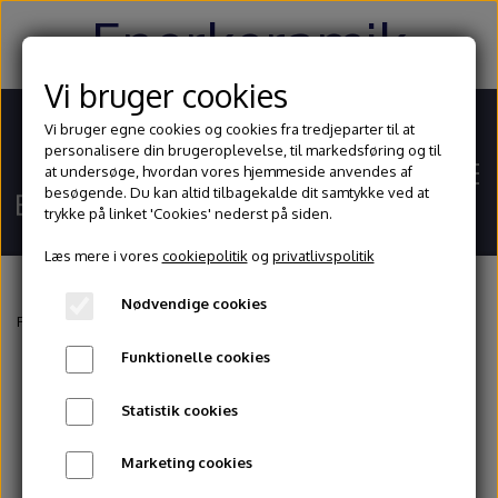
Enerkeramik
Vi bruger cookies
Vi bruger egne cookies og cookies fra tredjeparter til at
personalisere din brugeroplevelse, til markedsføring og til
at undersøge, hvordan vores hjemmeside anvendes af
besøgende. Du kan altid tilbagekalde dit samtykke ved at
trykke på linket 'Cookies' nederst på siden.
Læs mere i vores
cookiepolitik
og
privatlivspolitik
Nødvendige cookies
Hjem
Forside
Glasur og begitninger
Oxider
Mangandioxid 1 KG
Funktionelle cookies
Shop
Statistik cookies
Ler
Blog
Marketing cookies