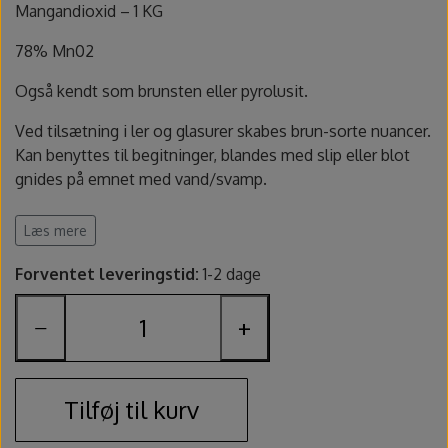
Fundamentals underglasur - UG
Amaco Velvet underglasur
Pensler og glasursprøjter
Potter's Choice
Mangandioxid – 1 KG
78% Mn02
Velvet underglasur
Jungle Gems
Skinner
Også kendt som brunsten eller pyrolusit.
Spande, sigter og skeer
Ved tilsætning i ler og glasurer skabes brun-sorte nuancer.
Kan benyttes til begitninger, blandes med slip eller blot
Lerruller, udstansere og ekstruder
gnides på emnet med vand/svamp.
Benyt maske ved anvendelse.
Læs mere
Værtøjssæt
Sikkerhedsdatablad
Forventet leveringstid:
1-2 dage
Gips, gipsforme og gipsplader
−
+
Svampe og slibesten
Sikkerhed
Tilføj til kurv