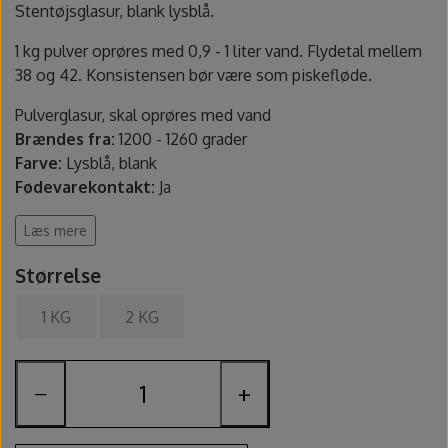
Fundamentals underglasur - UG
Amaco Velvet underglasur
Pensler og glasursprøjter
Potter's Choice
Stentøjsglasur, blank lysblå.
1 kg pulver oprøres med 0,9 - 1 liter vand. Flydetal mellem
Velvet underglasur
Jungle Gems
Skinner
38 og 42. Konsistensen bør være som piskefløde.
Pulverglasur, skal oprøres med vand
Spande, sigter og skeer
Brændes fra:
1200 - 1260 grader
Farve:
Lysblå, blank
Lerruller, udstansere og ekstruder
Fødevarekontakt:
Ja
Sikkerhed:
Indeholder quartz. Benyt maske ved oprøring.
Læs mere
Værtøjssæt
Benyt handsker ved oprøring.
Indeholder
: 1 kg pulver
Størrelse
Producent varenummer
: 1253a
Gips, gipsforme og gipsplader
1 KG
2 KG
Findes også som penselglasur.
Svampe og slibesten
Sikkerhedsdatablad
−
+
Sikkerhed