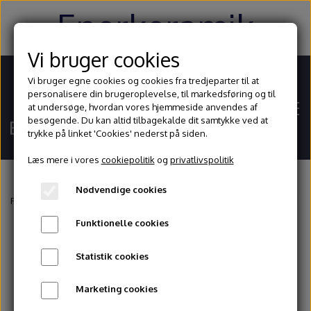
Enerkeramik
Vi bruger cookies
Vi bruger egne cookies og cookies fra tredjeparter til at
personalisere din brugeroplevelse, til markedsføring og til
at undersøge, hvordan vores hjemmeside anvendes af
besøgende. Du kan altid tilbagekalde dit samtykke ved at
trykke på linket 'Cookies' nederst på siden.
Læs mere i vores
cookiepolitik
og
privatlivspolitik
Nødvendige cookies
Hjem
Forside
Glasur og begitninger
Stentøjsglasurer
1200 - 1260° celsius
Funktionelle cookies
Shop
Statistik cookies
Ler
Blog
Marketing cookies