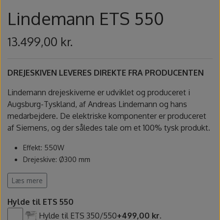
Fundamentals underglasur - UG
Amaco Velvet underglasur
Pensler og glasursprøjter
Potter's Choice
Lindemann ETS 550
Velvet underglasur
Jungle Gems
Skinner
13.499,00 kr.
Spande, sigter og skeer
DREJESKIVEN LEVERES DIREKTE FRA PRODUCENTEN
Lerruller, udstansere og ekstruder
Lindemann drejeskiverne er udviklet og produceret i
Augsburg-Tyskland, af Andreas Lindemann og hans
Værtøjssæt
medarbejdere. De elektriske komponenter er produceret
af Siemens, og der således tale om et 100% tysk produkt.
Gips, gipsforme og gipsplader
Effekt: 550W
Drejeskive: Ø300 mm
Svampe og slibesten
Arbejdshøjde: 550 - 670 mm
Læs mere
Hastighed fra 0 til 250 o/min, styret via elektronisk
fodpedal
Sikkerhed
Hylde til ETS 550
Valgfri rotationsretning venstre eller højre
Hylde til ETS 350/550
+499,00 kr.
Drejeskive og stænkbakke kan afmonteres uden værktøj