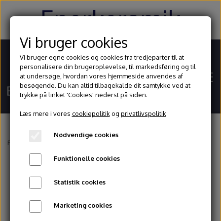
Enerkeramik
Vi bruger cookies
Vi bruger egne cookies og cookies fra tredjeparter til at
personalisere din brugeroplevelse, til markedsføring og til
at undersøge, hvordan vores hjemmeside anvendes af
besøgende. Du kan altid tilbagekalde dit samtykke ved at
trykke på linket 'Cookies' nederst på siden.
Læs mere i vores
cookiepolitik
og
privatlivspolitik
Nødvendige cookies
Hjem
Forside
Drejeskiver
Lindemann drejeskiver
Lindemann ETS 550
Funktionelle cookies
Shop
Statistik cookies
Ler
Blog
Marketing cookies