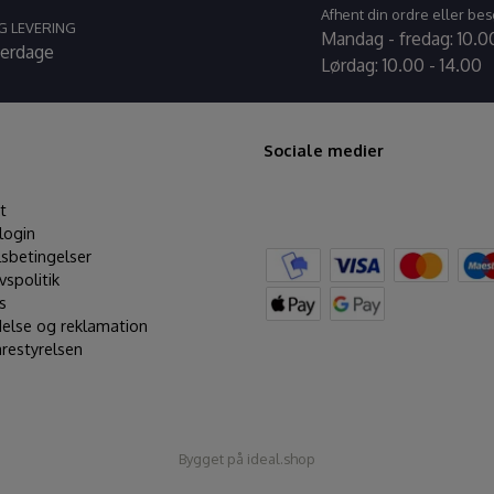
Afhent din ordre eller bes
G LEVERING
Mandag - fredag: 10.00
verdage
Lørdag: 10.00 - 14.00
Sociale medier
t
login
sbetingelser
ivspolitik
s
delse og reklamation
restyrelsen
Bygget på
ideal.shop