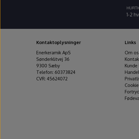
HURTI
1-2 h
Kontaktoplysninger
Links
Enerkeramik ApS
Om os
Sønderklitvej 36
Kontak
9300 Sæby
Kunde 
Telefon: 60373824
Handel
CVR: 45624072
Privatl
Cookie
Fortry
Fødeva