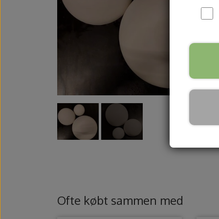
Kurser
Gavekort
Fysisk gavekor
Digitalt gavek
Ofte købt sammen med