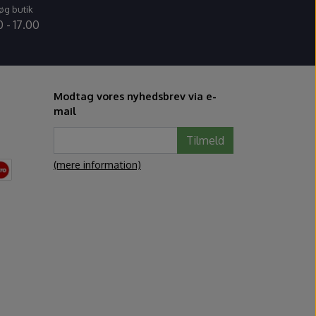
øg butik
 - 17.00
Modtag vores nyhedsbrev via e-
mail
Tilmeld
(mere information)