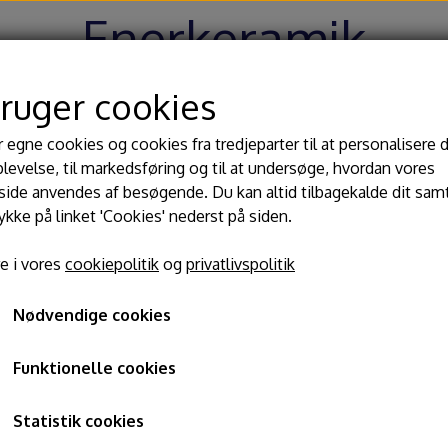
Enerkeramik
bruger cookies
Hjem
Shop
Blog
Om
Kontakt
r egne cookies og cookies fra tredjeparter til at personalisere 
levelse, til markedsføring og til at undersøge, hvordan vores
de anvendes af besøgende. Du kan altid tilbagekalde dit sam
 begitninger
Værktøj
Dre
rykke på linket 'Cookies' nederst på siden.
lasurer
Kavaletter
MW 
tseform halvkugle, udvendig og indvendig brug 30-35 cm
e i vores
cookiepolitik
og
privatlivspolitik
ler til glasur
Modeller pinde
Ba
Kvætseform halvkugle, u
ger
Slynger og afdrejningsjern
Til
Nødvendige cookies
Knive, nåle, hulskærer
Lin
indvendig brug 30-35 cm
Passer og drejemål
Funktionelle cookies
Glasurtænger
450,00 kr.
Statistik cookies
Pensler og glasursprøjter
Varenummer: 398