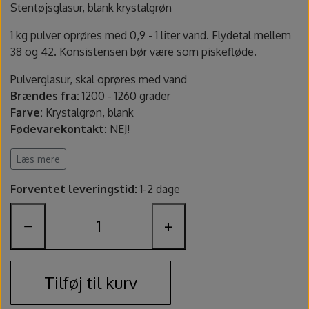
Fundamentals underglasur - UG
Amaco Velvet underglasur
Pensler og glasursprøjter
Potter's Choice
Stentøjsglasur, blank krystalgrøn
1 kg pulver oprøres med 0,9 - 1 liter vand. Flydetal mellem
Velvet underglasur
Jungle Gems
Skinner
38 og 42. Konsistensen bør være som piskefløde.
Pulverglasur, skal oprøres med vand
Spande, sigter og skeer
Brændes fra:
1200 - 1260 grader
Farve:
Krystalgrøn, blank
Lerruller, udstansere og ekstruder
Fødevarekontakt:
NEJ!
Sikkerhed:
Indeholder quartz. Benyt maske ved oprøring.
Læs mere
Værtøjssæt
Benyt handsker ved oprøring.
Indeholder
: 1 kg pulver
Forventet leveringstid:
1-2 dage
Producent varenummer
: S1284a
Gips, gipsforme og gipsplader
−
+
Findes også som penselglasur.
Svampe og slibesten
Sikkerhedsdatablad
Sikkerhed
Tilføj til kurv