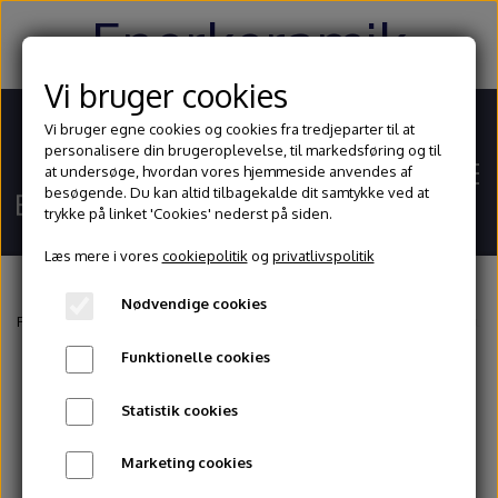
Enerkeramik
Vi bruger cookies
Vi bruger egne cookies og cookies fra tredjeparter til at
personalisere din brugeroplevelse, til markedsføring og til
at undersøge, hvordan vores hjemmeside anvendes af
besøgende. Du kan altid tilbagekalde dit samtykke ved at
trykke på linket 'Cookies' nederst på siden.
Læs mere i vores
cookiepolitik
og
privatlivspolitik
Nødvendige cookies
Hjem
Forside
Glasur og begitninger
Stentøjsglasurer
1200 - 1260° celsius
Funktionelle cookies
Shop
Statistik cookies
Ler
Blog
Marketing cookies