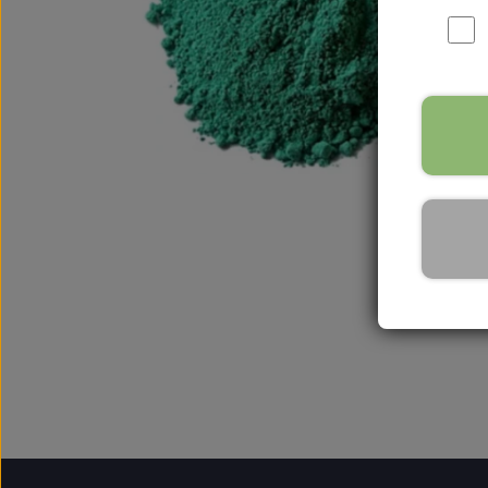
Kurser
Gavekort
Fysisk gavekor
Digitalt gavek