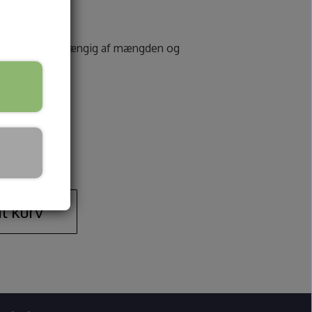
 i alle typer, afhængig af mængden og
il kurv