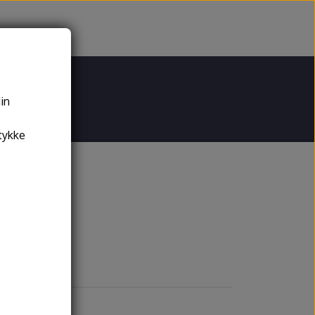
din
tykke
jeskiver
Drejeskiver
tsystemer
behør og reservedele
demann drejeskiver