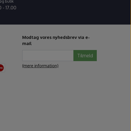
øg butik
 - 17.00
Modtag vores nyhedsbrev via e-
mail
Tilmeld
(mere information)