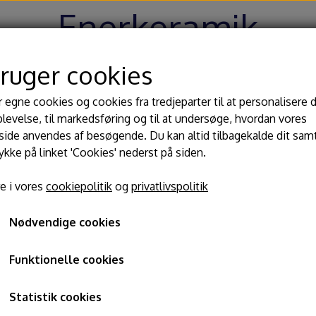
Enerkeramik
bruger cookies
Hjem
Shop
Blog
Om
Kontakt
r egne cookies og cookies fra tredjeparter til at personalisere 
levelse, til markedsføring og til at undersøge, hvordan vores
de anvendes af besøgende. Du kan altid tilbagekalde dit sam
 begitninger
Værktøj
Dre
rykke på linket 'Cookies' nederst på siden.
lasurer
Kavaletter
MW 
nat 1 KG
e i vores
cookiepolitik
og
privatlivspolitik
ler til glasur
Modeller pinde
Ba
Kobberkarbonat 1 KG
ger
Slynger og afdrejningsjern
Til
Nødvendige cookies
Knive, nåle, hulskærer
Lin
250,00 kr.
Passer og drejemål
Funktionelle cookies
Varenummer: 180
Glasurtænger
Statistik cookies
Pensler og glasursprøjter
Kobberkarbonat – 1 KG