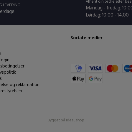
Afhent din ordre eller bes
G LEVERING
Mandag - fredag: 10.00
verdage
Lørdag: 10.00 - 14.00
Sociale medier
t
login
sbetingelser
ivspolitik
s
delse og reklamation
restyrelsen
Bygget på
ideal.shop