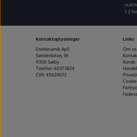
HURTI
1-2 h
Kontaktoplysninger
Links
Enerkeramik ApS
Om os
Sønderklitvej 36
Kontak
9300 Sæby
Kunde 
Telefon: 60373824
Handel
CVR: 45624072
Privatl
Cookie
Fortry
Fødeva