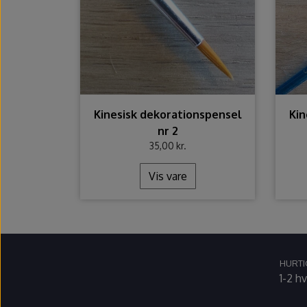
Kinesisk dekorationspensel
Kin
nr 2
35,00 kr.
Vis vare
HURTI
1-2 h