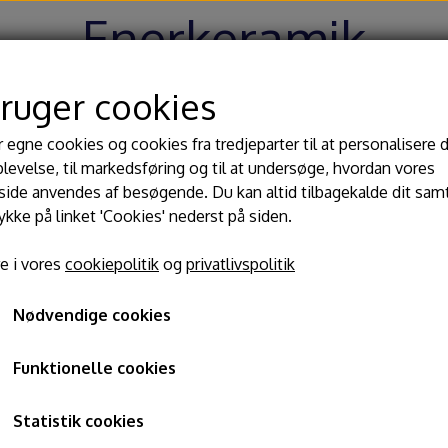
Enerkeramik
bruger cookies
Hjem
Shop
Blog
Om
Kontakt
r egne cookies og cookies fra tredjeparter til at personalisere 
levelse, til markedsføring og til at undersøge, hvordan vores
de anvendes af besøgende. Du kan altid tilbagekalde dit sam
 begitninger
Værktøj
Dre
rykke på linket 'Cookies' nederst på siden.
lasurer
Kavaletter
MW 
 dekorationspensel nr 3
e i vores
cookiepolitik
og
privatlivspolitik
ler til glasur
Modeller pinde
Ba
Kinesisk dekorationspense
ger
Slynger og afdrejningsjern
Til
GT
Nødvendige cookies
Knive, nåle, hulskærer
Lin
35,00 kr.
Passer og drejemål
Funktionelle cookies
Varenummer: 373
Glasurtænger
Statistik cookies
Pensler og glasursprøjter
Dekorationspensel med skaft af plastik.