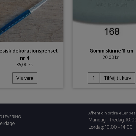
esisk dekorationspensel
Gummiskinne 11 cm
20,00 kr.
nr 4
35,00 kr.
Vis vare
Tilføj til kurv
Afhent din ordre eller bes
G LEVERING
Mandag - fredag: 10.00
verdage
Lørdag: 10.00 - 14.00