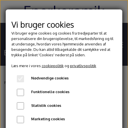
Enerkeramik
Vi bruger cookies
Vi bruger egne cookies og cookies fra tredjeparter til at
personalisere din brugeroplevelse, til markedsføring og til
at undersøge, hvordan vores hjemmeside anvendes af
besøgende. Du kan altid tilbagekalde dit samtykke ved at
trykke på linket 'Cookies' nederst på siden.
Læs mere i vores
cookiepolitik
og
privatlivspolitik
Nødvendige cookies
Hjem
Forside
Ler
Stentøjsler
GS 8251 10 kg
Funktionelle cookies
Shop
Statistik cookies
Ler
Blog
Marketing cookies