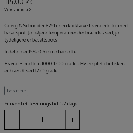
115,00 kr.
Fundamentals underglasur - UG
Amaco Velvet underglasur
Pensler og glasursprøjter
Potter's Choice
Varenummer: 26
Velvet underglasur
Jungle Gems
Skinner
Goerg & Schneider 8251 er en korkfarve brændede ler med
basatspot. Jo højere temperaturer der brændes ved, jo
Spande, sigter og skeer
tydeligere er basaltspots.
Indeholder 15% 0,5 mm chamotte.
Lerruller, udstansere og ekstruder
Brændes mellem 1000-1200 grader. Eksemplet i butikken
Værtøjssæt
er brændt ved 1220 grader.
Lermassen er specielt velegnet til skulptur, pølse og
Gips, gipsforme og gipsplader
pladearbejder.
Læs mere
Svampe og slibesten
Forventet leveringstid:
1-2 dage
−
+
Sikkerhed