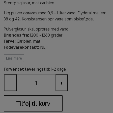
Fundamentals underglasur - UG
Amaco Velvet underglasur
Pensler og glasursprøjter
Potter's Choice
Stentøjsglasur, mat caribien
1 kg pulver oprøres med 0,9 - 1 liter vand. Flydetal mellem
Velvet underglasur
Jungle Gems
Skinner
38 og 42. Konsistensen bør være som piskefløde.
Pulverglasur, skal oprøres med vand
Spande, sigter og skeer
Brændes fra:
1200 - 1260 grader
Farve:
Caribien, mat
Lerruller, udstansere og ekstruder
Fødevarekontakt:
NEJ!
Sikkerhed:
Indeholder quartz. Benyt maske ved oprøring.
Læs mere
Værtøjssæt
Benyt handsker ved oprøring.
Indeholder
: 1 kg pulver
Forventet leveringstid:
1-2 dage
Producent varenummer
: S1254
Gips, gipsforme og gipsplader
−
+
Findes også som penselglasur.
Svampe og slibesten
Sikkerhedsdatablad
Sikkerhed
Tilføj til kurv