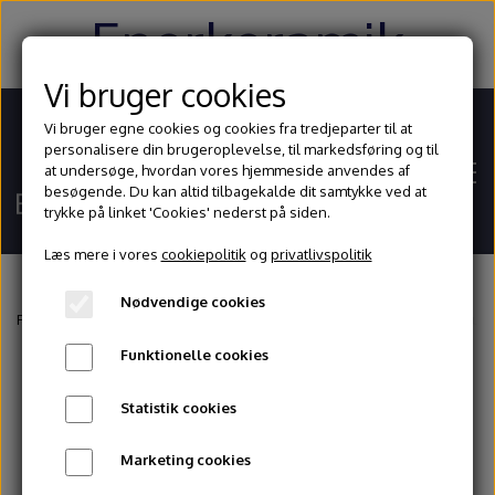
Enerkeramik
Vi bruger cookies
Vi bruger egne cookies og cookies fra tredjeparter til at
personalisere din brugeroplevelse, til markedsføring og til
at undersøge, hvordan vores hjemmeside anvendes af
besøgende. Du kan altid tilbagekalde dit samtykke ved at
trykke på linket 'Cookies' nederst på siden.
Læs mere i vores
cookiepolitik
og
privatlivspolitik
Nødvendige cookies
Hjem
Forside
Glasur og begitninger
Stentøjsglasurer
1200 - 1260° celsius
Funktionelle cookies
Shop
Statistik cookies
Ler
Blog
Marketing cookies