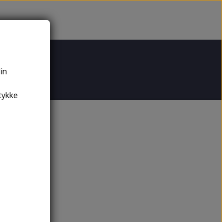
din
tykke
jeskiver
Drejeskiver
tsystemer
behør og reservedele
demann drejeskiver