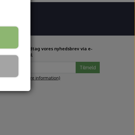
øg butik
 - 17.00
Modtag vores nyhedsbrev via e-
mail
Tilmeld
(mere information)