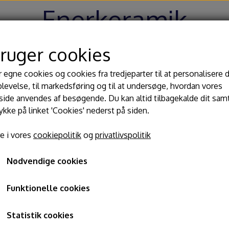
Enerkeramik
bruger cookies
Hjem
Shop
Blog
Om
Kontakt
r egne cookies og cookies fra tredjeparter til at personalisere 
levelse, til markedsføring og til at undersøge, hvordan vores
de anvendes af besøgende. Du kan altid tilbagekalde dit sam
 begitninger
Værktøj
Dre
rykke på linket 'Cookies' nederst på siden.
lasurer
Kavaletter
MW 
e i vores
cookiepolitik
og
privatlivspolitik
ler til glasur
Modeller pinde
Ba
ing
ger
Slynger og afdrejningsjern
Til
Nødvendige cookies
Knive, nåle, hulskærer
Lin
Passer og drejemål
Funktionelle cookies
Fødevarestyrelsen registrering
Glasurtænger
Statistik cookies
Pensler og glasursprøjter