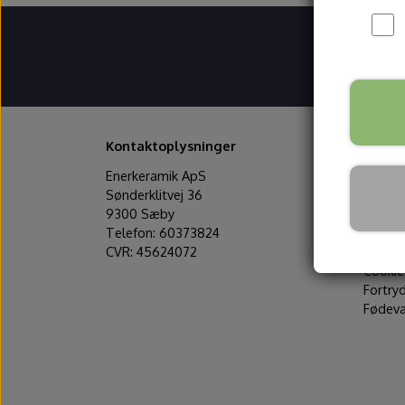
HURTI
1-2 h
Kontaktoplysninger
Links
Enerkeramik ApS
Om os
Sønderklitvej 36
Kontak
9300 Sæby
Kunde 
Telefon: 60373824
Handel
CVR: 45624072
Privatl
Cookie
Kurser
Gavekort
Fortry
Fysisk gavekor
Fødeva
Digitalt gavek