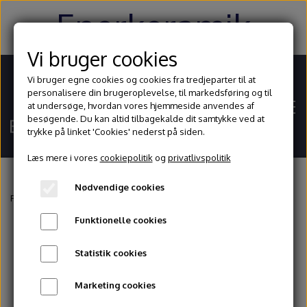
Enerkeramik
Vi bruger cookies
Vi bruger egne cookies og cookies fra tredjeparter til at
personalisere din brugeroplevelse, til markedsføring og til
at undersøge, hvordan vores hjemmeside anvendes af
besøgende. Du kan altid tilbagekalde dit samtykke ved at
trykke på linket 'Cookies' nederst på siden.
Læs mere i vores
cookiepolitik
og
privatlivspolitik
Nødvendige cookies
Hjem
Forside
Glasur og begitninger
Amaco
Velvet underglasur
V-318 A
Funktionelle cookies
Shop
Statistik cookies
Ler
Blog
Marketing cookies