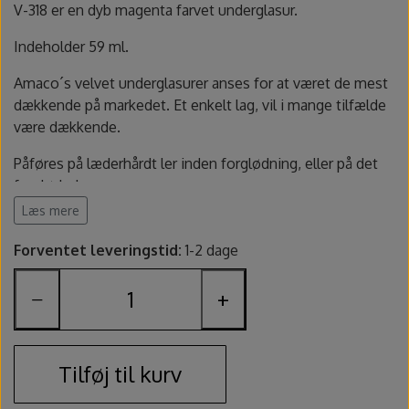
Fundamentals underglasur - UG
Amaco Velvet underglasur
Pensler og glasursprøjter
Potter's Choice
V-318 er en dyb magenta farvet underglasur.
Indeholder 59 ml.
Velvet underglasur
Jungle Gems
Skinner
Amaco´s velvet underglasurer anses for at været de mest
dækkende på markedet. Et enkelt lag, vil i mange tilfælde
Spande, sigter og skeer
være dækkende.
Lerruller, udstansere og ekstruder
Påføres på læderhårdt ler inden forglødning, eller på det
forglødede emne.
Læs mere
Værtøjssæt
Brændes mellem 1050 - 1240 grader. V-318 bliver meget lys
ved højere tempetaturer end 1240. Visse typer velvet
Forventet leveringstid:
1-2 dage
Gips, gipsforme og gipsplader
underglasuer er stabile op til 1300 grader.
−
+
Emnet skal påføres transparent glasur for at være
Svampe og slibesten
fødevarekontakt godkendt.
Sikkerhedsdatablad
Sikkerhed
Tilføj til kurv