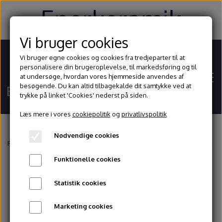
Enerkeramik
Vi bruger cookies
Vi bruger egne cookies og cookies fra tredjeparter til at
personalisere din brugeroplevelse, til markedsføring og til
at undersøge, hvordan vores hjemmeside anvendes af
besøgende. Du kan altid tilbagekalde dit samtykke ved at
trykke på linket 'Cookies' nederst på siden.
Læs mere i vores
cookiepolitik
og
privatlivspolitik
Nødvendige cookies
Hjem
Forside
Glasur og begitninger
Mayco
Stroke and Coat
SC15 Mayco 
Funktionelle cookies
Shop
Statistik cookies
Ler
Blog
Marketing cookies