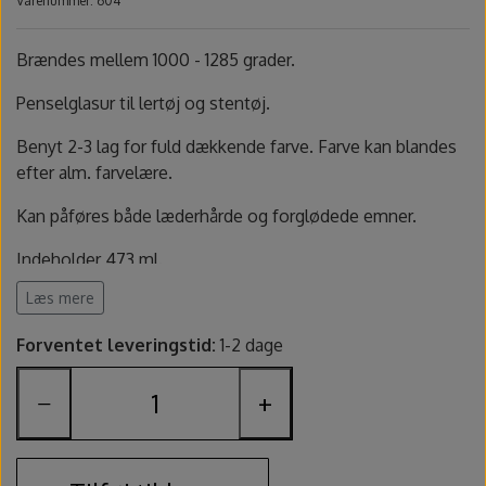
Varenummer: 604
Fundamentals underglasur - UG
Amaco Velvet underglasur
Pensler og glasursprøjter
Potter's Choice
Brændes mellem 1000 - 1285 grader.
Velvet underglasur
Jungle Gems
Skinner
Penselglasur til lertøj og stentøj.
Spande, sigter og skeer
Benyt 2-3 lag for fuld dækkende farve. Farve kan blandes
efter alm. farvelære.
Lerruller, udstansere og ekstruder
Kan påføres både læderhårde og forglødede emner.
Værtøjssæt
Indeholder 473 ml.
Læs mere
Sikkerhedsdatablad
Gips, gipsforme og gipsplader
Forventet leveringstid:
1-2 dage
Svampe og slibesten
−
+
Sikkerhed