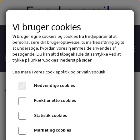
Enerkeramik
Vi bruger cookies
Vi bruger egne cookies og cookies fra tredjeparter til at
personalisere din brugeroplevelse, til markedsføring og til
at undersøge, hvordan vores hjemmeside anvendes af
besøgende. Du kan altid tilbagekalde dit samtykke ved at
trykke på linket 'Cookies' nederst på siden.
Læs mere i vores
cookiepolitik
og
privatlivspolitik
Nødvendige cookies
Hjem
Forside
Keramikovne
Tilbehør keramikovne
Ovnplade sæt M60/13
Funktionelle cookies
Shop
Statistik cookies
Ler
Blog
Marketing cookies