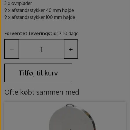
Fundamentals underglasur - UG
Amaco Velvet underglasur
Pensler og glasursprøjter
Potter's Choice
3 x ovnplader
9 x afstandsstykker 40 mm højde
9 x afstandsstykker 100 mm højde
Velvet underglasur
Jungle Gems
Skinner
Forventet leveringstid:
7-10 dage
Spande, sigter og skeer
−
+
Lerruller, udstansere og ekstruder
Værtøjssæt
Tilføj til kurv
Gips, gipsforme og gipsplader
Ofte købt sammen med
Svampe og slibesten
Sikkerhed