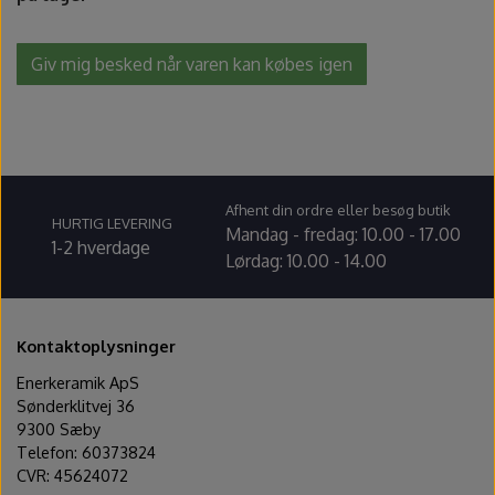
Fundamentals underglasur - UG
Amaco Velvet underglasur
Pensler og glasursprøjter
Potter's Choice
Giv mig besked når varen kan købes igen
Velvet underglasur
Jungle Gems
Skinner
Spande, sigter og skeer
Lerruller, udstansere og ekstruder
Afhent din ordre eller besøg butik
HURTIG LEVERING
Mandag - fredag: 10.00 - 17.00
1-2 hverdage
Værtøjssæt
Lørdag: 10.00 - 14.00
Gips, gipsforme og gipsplader
Kontaktoplysninger
Svampe og slibesten
Enerkeramik ApS
Sønderklitvej 36
9300 Sæby
Sikkerhed
Telefon: 60373824
CVR: 45624072