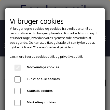
Enerkeramik
Vi bruger cookies
Vi bruger egne cookies og cookies fra tredjeparter til at
personalisere din brugeroplevelse, til markedsføring og til
at undersøge, hvordan vores hjemmeside anvendes af
besøgende. Du kan altid tilbagekalde dit samtykke ved at
trykke på linket 'Cookies' nederst på siden.
Læs mere i vores
cookiepolitik
og
privatlivspolitik
Nødvendige cookies
Hjem
Forside
Værktøj
Ovntilbehør
Ovnplade 49x44 cm
Funktionelle cookies
UDSOLGT
Shop
Statistik cookies
Ler
Blog
Marketing cookies