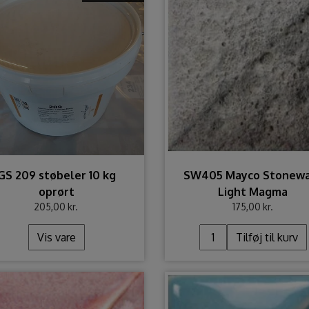
GS 209 støbeler 10 kg
SW405 Mayco Stonew
oprørt
Light Magma
205,00 kr.
175,00 kr.
Vis vare
Tilføj til kurv