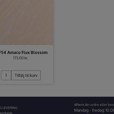
F54 Amaco Flux Blossom
175,00 kr.
Tilføj til kurv
Afhent din ordre eller bes
G LEVERING
Mandag - fredag: 10.00
verdage