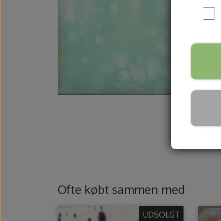
Kurser
Gavekort
Fysisk gavekor
Digitalt gavek
Ofte købt sammen med
UDSOLGT