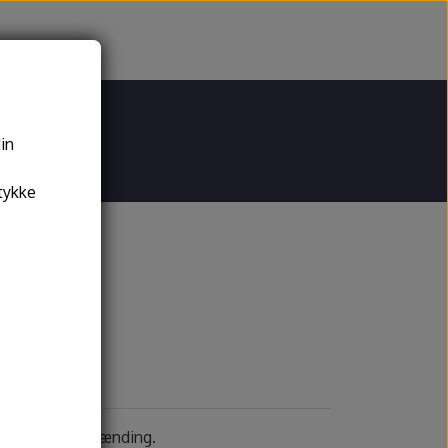
din
tykke
jeskiver
Drejeskiver
tsystemer
behør og reservedele
demann drejeskiver
effekter ved brænding.