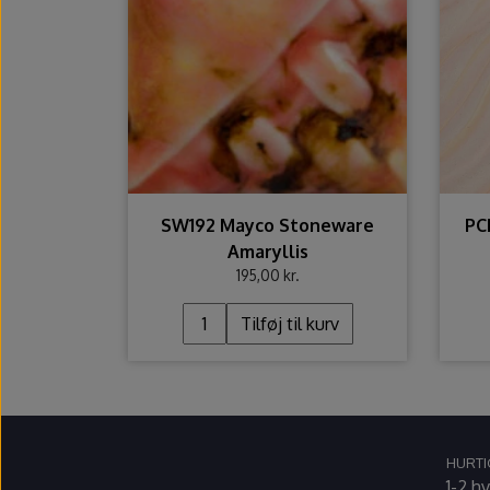
SW192 Mayco Stoneware
PC
Amaryllis
195,00 kr.
Tilføj til kurv
HURTI
1-2 h