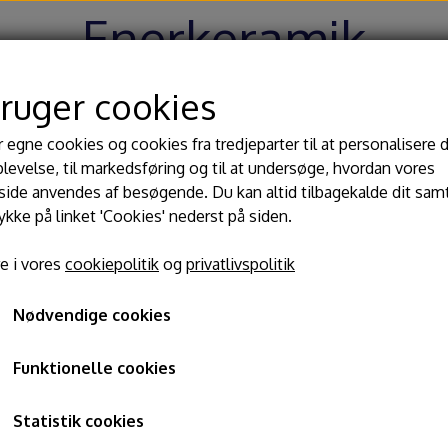
Enerkeramik
bruger cookies
Hjem
Shop
Blog
Om
Kontakt
r egne cookies og cookies fra tredjeparter til at personalisere 
levelse, til markedsføring og til at undersøge, hvordan vores
de anvendes af besøgende. Du kan altid tilbagekalde dit sam
 begitninger
Værktøj
Dre
rykke på linket 'Cookies' nederst på siden.
lasurer
Kavaletter
MW 
Mayco CG-997 Seafoam
e i vores
cookiepolitik
og
privatlivspolitik
ler til glasur
Modeller pinde
Ba
Mayco CG-997 Seafoam
ger
Slynger og afdrejningsjern
Til
GT
Nødvendige cookies
Knive, nåle, hulskærer
Lin
65,00 kr.
Passer og drejemål
Funktionelle cookies
Varenummer: 671
Glasurtænger
Statistik cookies
Pensler og glasursprøjter
Jungle Gems er enselglasur indeholdende glas, der giver 