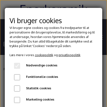
Enerkeramik
Vi bruger cookies
Vi bruger egne cookies og cookies fra tredjeparter til at
personalisere din brugeroplevelse, til markedsføring og til
at undersøge, hvordan vores hjemmeside anvendes af
besøgende. Du kan altid tilbagekalde dit samtykke ved at
trykke på linket 'Cookies' nederst på siden.
Læs mere i vores
cookiepolitik
og
privatlivspolitik
Nødvendige cookies
Hjem
Forside
Keramikovne
Tilbehør keramikovne
Hjulsæt M45/13 - M60/1
Funktionelle cookies
Shop
Statistik cookies
Ler
Blog
Marketing cookies