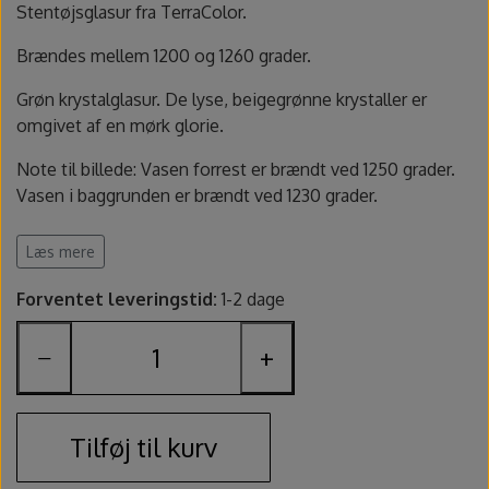
Fundamentals underglasur - UG
Amaco Velvet underglasur
Pensler og glasursprøjter
Potter's Choice
Stentøjsglasur fra TerraColor.
Brændes mellem 1200 og 1260 grader.
Velvet underglasur
Jungle Gems
Skinner
Grøn krystalglasur. De lyse, beigegrønne krystaller er
omgivet af en mørk glorie.
Spande, sigter og skeer
Note til billede: Vasen forrest er brændt ved 1250 grader.
Lerruller, udstansere og ekstruder
Vasen i baggrunden er brændt ved 1230 grader.
1 kg pulver oprøres med 0,85 - 0,95 liter vand.
Læs mere
Værtøjssæt
Pulverglasur, skal oprøres med vand
Forventet leveringstid:
1-2 dage
Brændes fra:
1200 - 1260 grader
Gips, gipsforme og gipsplader
Farve:
Grøn, krystalglasur
−
+
Fødevarekontakt:
NEJ. Glasuren er ikke syrefast.
Svampe og slibesten
Sikkerhed:
Indeholder quartz, zink-oxid. Brug maske ved
oprøring.
Sikkerhed
Indeholder: 1 kg pulver
Tilføj til kurv
Producent varenummer: 9650 - Terracolor