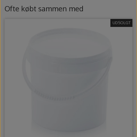
Ovntilbehør
Ofte købt sammen med
Udstikkere og bogstaver
UDSOLGT