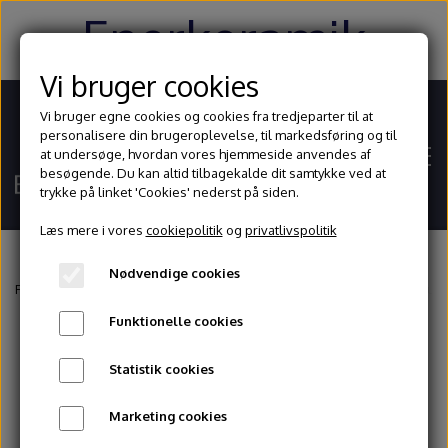
Enerkeramik
Vi bruger cookies
Vi bruger egne cookies og cookies fra tredjeparter til at
personalisere din brugeroplevelse, til markedsføring og til
at undersøge, hvordan vores hjemmeside anvendes af
besøgende. Du kan altid tilbagekalde dit samtykke ved at
trykke på linket 'Cookies' nederst på siden.
Læs mere i vores
cookiepolitik
og
privatlivspolitik
Nødvendige cookies
Hjem
Forside
Glasur og begitninger
Stentøjsglasurer
1200 - 1260° celsius
Funktionelle cookies
Shop
Statistik cookies
Ler
Blog
Marketing cookies