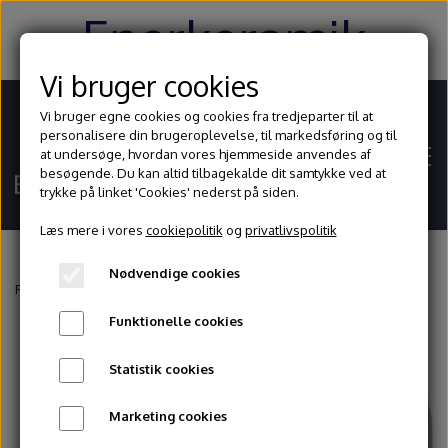
Enerkeramik
Vi bruger cookies
Vi bruger egne cookies og cookies fra tredjeparter til at
personalisere din brugeroplevelse, til markedsføring og til
at undersøge, hvordan vores hjemmeside anvendes af
besøgende. Du kan altid tilbagekalde dit samtykke ved at
trykke på linket 'Cookies' nederst på siden.
Læs mere i vores
cookiepolitik
og
privatlivspolitik
Nødvendige cookies
Hjem
Forside
Værktøj
Skinner
Drejeskinne, spids og retvinklet
Funktionelle cookies
Shop
Statistik cookies
Ler
Blog
Marketing cookies