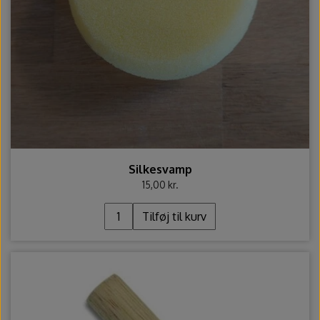
Ovntilbehør
Udstikkere og bogstaver
Silkesvamp
15,00 kr.
Tilføj til kurv