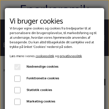
Enerkeramik
Vi bruger cookies
Vi bruger egne cookies og cookies fra tredjeparter til at
personalisere din brugeroplevelse, til markedsføring og til
at undersøge, hvordan vores hjemmeside anvendes af
besøgende. Du kan altid tilbagekalde dit samtykke ved at
trykke på linket 'Cookies' nederst på siden.
Læs mere i vores
cookiepolitik
og
privatlivspolitik
Nødvendige cookies
Hjem
Forside
Glasur og begitninger
Stentøjsglasurer
TerraColor
Amaryll
Funktionelle cookies
UDSOLGT
Shop
Statistik cookies
Ler
Blog
Marketing cookies