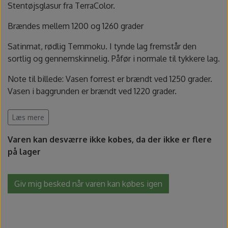
Fundamentals underglasur - UG
Amaco Velvet underglasur
Pensler og glasursprøjter
Potter's Choice
Stentøjsglasur fra TerraColor.
Brændes mellem 1200 og 1260 grader
Velvet underglasur
Jungle Gems
Skinner
Satinmat, rødlig Temmoku. I tynde lag fremstår den
sortlig og gennemskinnelig. Påfør i normale til tykkere lag.
Spande, sigter og skeer
Note til billede: Vasen forrest er brændt ved 1250 grader.
Lerruller, udstansere og ekstruder
Vasen i baggrunden er brændt ved 1220 grader.
1 kg pulver oprøres med 0,9 - 1,1 liter vand.
Læs mere
Værtøjssæt
Pulverglasur, skal oprøres med vand
Varen kan desværre ikke købes, da der ikke er flere
Gips, gipsforme og gipsplader
Brændes fra:
1200 - 1260 grader
på lager
Farve:
Temmoku
Fødevarekontakt:
Ja
Svampe og slibesten
Giv mig besked når varen kan købes igen
Sikkerhed:
Indeholder quartz. Benyt maske ved oprøring.
Indeholder
: 1 kg pulver
Sikkerhed
Producent varenummer
: 8266A - TerraColor