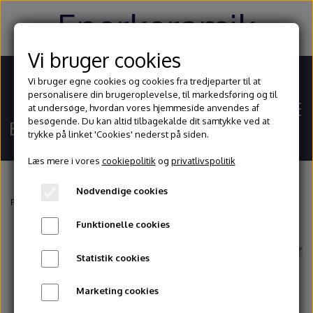
Enerkeramik
Vi bruger cookies
Vi bruger egne cookies og cookies fra tredjeparter til at
personalisere din brugeroplevelse, til markedsføring og til
at undersøge, hvordan vores hjemmeside anvendes af
besøgende. Du kan altid tilbagekalde dit samtykke ved at
trykke på linket 'Cookies' nederst på siden.
Læs mere i vores
cookiepolitik
og
privatlivspolitik
Nødvendige cookies
Hjem
Forside
Værktøj
Slynger og afdrejningsjern
Afdrejningsjern, trekant
Funktionelle cookies
Shop
Statistik cookies
Ler
Blog
Marketing cookies