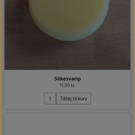
Ovntilbehør
Udstikkere og bogstaver
Silkesvamp
15,00 kr.
Tilføj til kurv